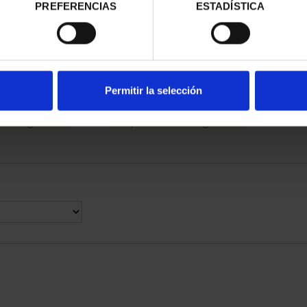
PREFERENCIAS
ESTADÍSTICA
 CAPITALES DE
SUSCRIPCIÓN CAPITALES DE
CAP
NCIA 3
PROVINCIA 4
,00 €
949,00 €
Permitir la selección
rios registrados
Sólo para usuarios registrados