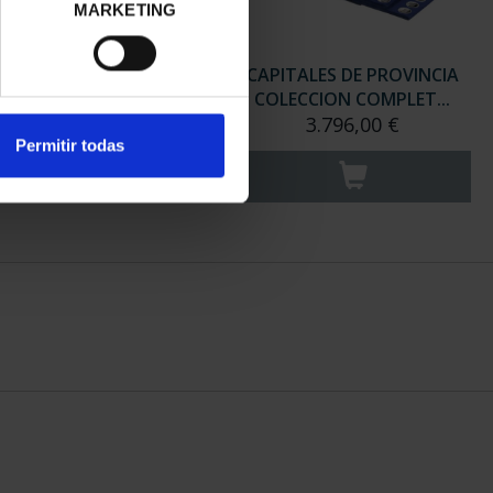
MARKETING
ITALES ESPAÑOLAS -
CAPITALES DE PROVINCIA
HUESCA
COLECCION COMPLET...
73,00 €
3.796,00 €
Permitir todas