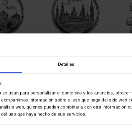
ESPAÑOLAS -
CAPITALES ESPAÑOLAS -
SUSC
UEL
ZARAGOZA
00 €
73,00 €
Detalles
Sólo 
s
b se usan para personalizar el contenido y los anuncios, ofrecer
s, compartimos información sobre el uso que haga del sitio web 
 análisis web, quienes pueden combinarla con otra información q
r del uso que haya hecho de sus servicios.