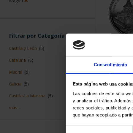
Aragón
Filtrar por Categoría
CAPITALES 
Castilla y León
(5)
TER
73,
Cataluña
(5)
Consentimiento
Madrid
(5)
Galicia
(5)
Esta página web usa cookie
Las cookies de este sitio we
Castilla-La Mancha
(5)
y analizar el tráfico. Ademá
más ...
redes sociales, publicidad y
que hayan recopilado a parti
Selección