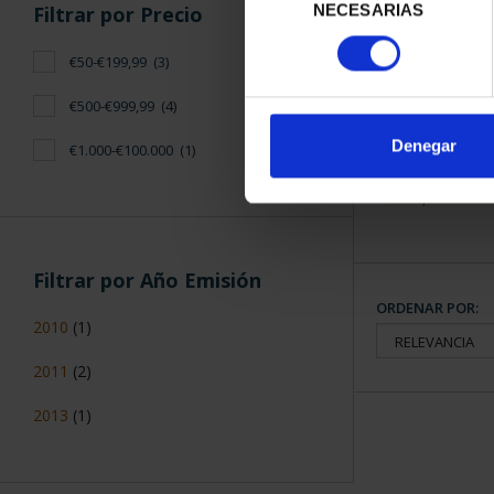
Filtrar por Precio
NECESARIAS
de
consentimiento
€50-€199,99
(3)
SUSCRIPCIÓN
PROVI
€500-€999,99
(4)
949
Denegar
€1.000-€100.000
(1)
Sólo para usua
Filtrar por Año Emisión
ORDENAR POR:
2010
(1)
2011
(2)
2013
(1)