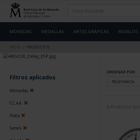
saltar
Saltar
al
al
contenido
men
de
navegacin
MONEDAS
MEDALLAS
ARTES GRÁFICAS
REGALOS
INICIO
PRODUCTOS
ORDENAR POR:
Filtros aplicados
Monedas
CC.AA.
8 Productos en
Plata
Series