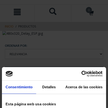
saltar
Saltar
0
al
al
contenido
men
de
navegacin
INICIO
PRODUCTOS
ORDENAR POR:
REFINAR
Consentimiento
Detalles
Acerca de las cookies
1 Productos encontrados
Esta página web usa cookies