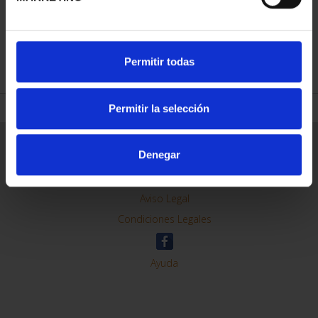
REFINAR
Permitir todas
Permitir la selección
Información General
Denegar
Contacto
Preguntas Frequentes (FAQs)
Aviso Legal
Condiciones Legales
Ayuda