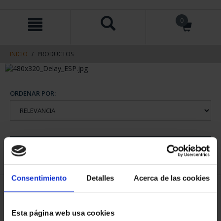
saltar
Saltar
0
al
al
contenido
men
de
navegacin
INICIO
PRODUCTOS
ORDENAR POR:
REFINAR
Consentimiento
Detalles
Acerca de las cookies
1 Productos encontrados
Esta página web usa cookies