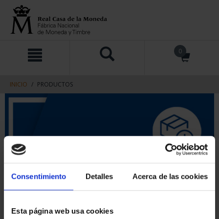
saltar
Saltar
0
al
al
contenido
men
de
navegacin
INICIO
PRODUCTOS
Consentimiento
Detalles
Acerca de las cookies
Esta página web usa cookies