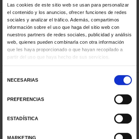
Las cookies de este sitio web se usan para personalizar
el contenido y los anuncios, ofrecer funciones de redes
sociales y analizar el tráfico. Además, compartimos
ORDENAR POR:
información sobre el uso que haga del sitio web con
nuestros partners de redes sociales, publicidad y análisis
web, quienes pueden combinarla con otra información
que les haya proporcionado o que hayan recopilado a
REFINAR
partir del uso que haya hecho de sus servicios.
Selección
NECESARIAS
de
1 Productos encontrados
consentimiento
PREFERENCIAS
ESTADÍSTICA
MARKETING