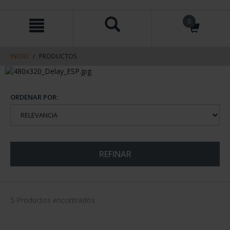
saltar
Saltar
0
al
al
contenido
men
de
navegacin
INICIO
PRODUCTOS
ORDENAR POR:
REFINAR
5 Productos encontrados