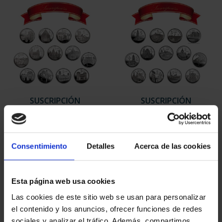
SUSCRIPCIÓN
SUSCRIPCIÓN
CAPITALES DE
CAPITALES DE
PROVINCIA 1
PROVINCIA 2
949,00 €
949,00 €
Consentimiento
Detalles
Acerca de las cookies
Sólo para usuarios
Sólo para usuarios
registrados
registrados
Esta página web usa cookies
Las cookies de este sitio web se usan para personalizar
el contenido y los anuncios, ofrecer funciones de redes
sociales y analizar el tráfico. Además, compartimos