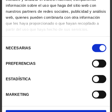
información sobre el uso que haga del sitio web con
nuestros partners de redes sociales, publicidad y análisis
web, quienes pueden combinarla con otra información
que les haya proporcionado o que hayan recopilado a
partir del uso que haya hecho de sus servicios.
SUSCRIPCIÓN
SUSCRIPCIÓN
CAPITALES DE
CAPITALES DE
PROVINCIA 3
PROVINCIA 4
Selección
949,00 €
949,00 €
NECESARIAS
de
consentimiento
Sólo para usuarios
Sólo para usuarios
registrados
registrados
PREFERENCIAS
ESTADÍSTICA
MARKETING