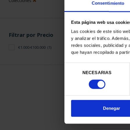
Colecciones
Consentimiento
Esta página web usa cookie
Las cookies de este sitio we
Filtrar por Precio
y analizar el tráfico. Ademá
CAPITALES D
redes sociales, publicidad y
€1.000-€100.000
(1)
COLECCION 
que hayan recopilado a parti
3.796
Selección
NECESARIAS
de
consentimiento
ORDENAR POR:
Denegar