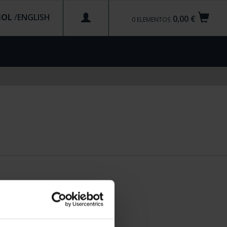
ÑOL
/
0,00 €
0
ELEMENTOS