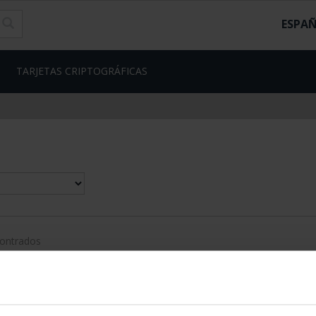
ESPA
TARJETAS CRIPTOGRÁFICAS
contrados