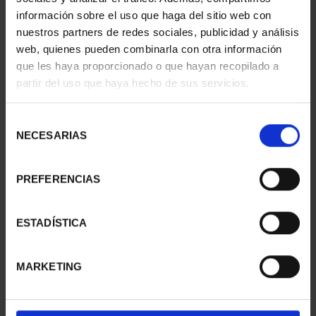
información sobre el uso que haga del sitio web con
nuestros partners de redes sociales, publicidad y análisis
web, quienes pueden combinarla con otra información
SUSCRIPCIÓN
SUSCRIPCIÓN
que les haya proporcionado o que hayan recopilado a
CAPITALES DE
CAPITALES DE
partir del uso que haya hecho de sus servicios.
PROVINCIA 1
PROVINCIA 2
949,00 €
949,00 €
Selección
Sólo para usuarios
Sólo para usuarios
NECESARIAS
de
registrados
registrados
consentimiento
PREFERENCIAS
ESTADÍSTICA
MARKETING