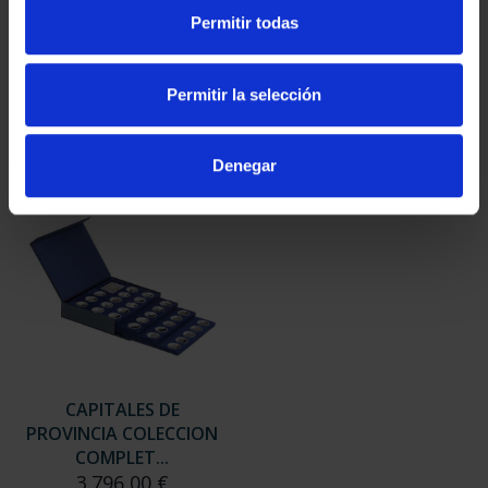
SUSCRIPCIÓN
SUSCRIPCIÓN
Permitir todas
CAPITALES DE
CAPITALES DE
PROVINCIA 3
PROVINCIA 4
949,00 €
949,00 €
Permitir la selección
Sólo para usuarios
Sólo para usuarios
registrados
registrados
Denegar
CAPITALES DE
PROVINCIA COLECCION
COMPLET...
3.796,00 €