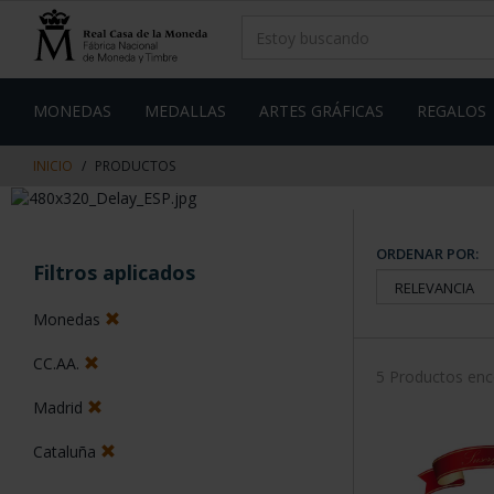
saltar
Saltar
al
al
contenido
men
de
navegacin
MONEDAS
MEDALLAS
ARTES GRÁFICAS
REGALOS
INICIO
PRODUCTOS
ORDENAR POR:
Filtros aplicados
Monedas
CC.AA.
5 Productos en
Madrid
Cataluña