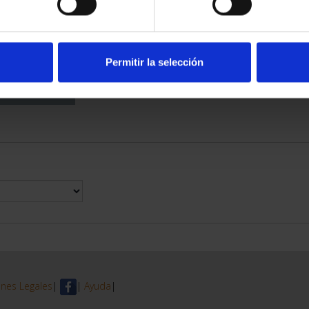
DE PROVINCIA
 COMPLET...
6,00 €
Permitir la selección
nes Legales
|
|
Ayuda
|