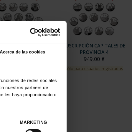
RIPCIÓN CAPITALES DE
SUSCRIPCIÓN CAPITALES DE
PROVINCIA 3
PROVINCIA 4
Acerca de las cookies
949,00 €
949,00 €
para usuarios registrados
Sólo para usuarios registrados
 funciones de redes sociales
con nuestros partners de
ue les haya proporcionado o
MARKETING