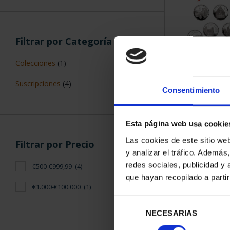
Filtrar por Categoría
Colecciones
(1)
SUSCRIPCIÓN 
Suscripciones
(4)
PROVI
Consentimiento
949,
Sólo para usuar
Esta página web usa cookie
Las cookies de este sitio we
Filtrar por Precio
y analizar el tráfico. Ademá
redes sociales, publicidad y
€500-€999,99
(4)
que hayan recopilado a parti
€1.000-€100.000
(1)
Selección
NECESARIAS
de
consentimiento