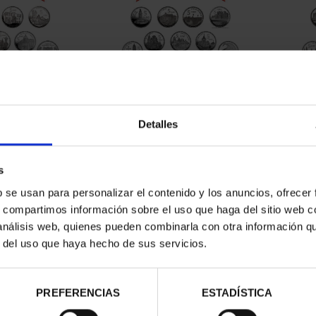
CAPITALES DE
SUSCRIPCIÓN CAPITALES DE
SUSC
NCIA 1
PROVINCIA 2
Detalles
00 €
949,00 €
ios registrados
Sólo para usuarios registrados
Sólo 
s
b se usan para personalizar el contenido y los anuncios, ofrecer
s, compartimos información sobre el uso que haga del sitio web 
 análisis web, quienes pueden combinarla con otra información q
r del uso que haya hecho de sus servicios.
PREFERENCIAS
ESTADÍSTICA