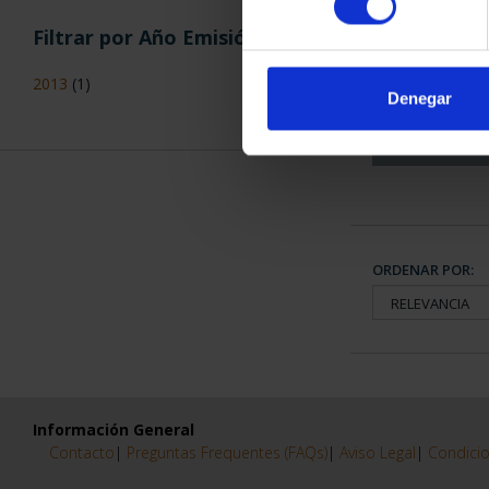
Filtrar por Año Emisión
CAPITALES 
COLECCION
2013
(1)
3.79
Denegar
ORDENAR POR:
Información General
Contacto
|
Preguntas Frequentes (FAQs)
|
Aviso Legal
|
Condicio