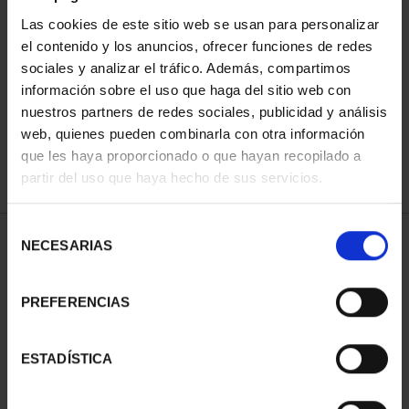
Las cookies de este sitio web se usan para personalizar
el contenido y los anuncios, ofrecer funciones de redes
ORDENAR POR:
sociales y analizar el tráfico. Además, compartimos
información sobre el uso que haga del sitio web con
nuestros partners de redes sociales, publicidad y análisis
web, quienes pueden combinarla con otra información
que les haya proporcionado o que hayan recopilado a
REFINAR
partir del uso que haya hecho de sus servicios.
Selección
1 Productos encontrados
NECESARIAS
de
consentimiento
PREFERENCIAS
ESTADÍSTICA