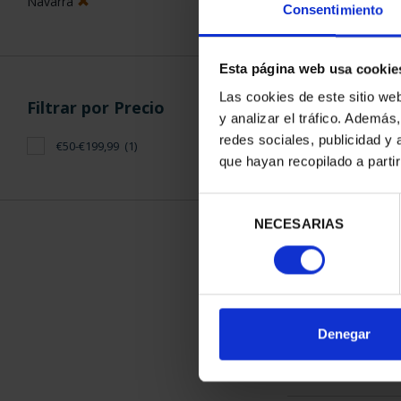
Navarra
Consentimiento
Esta página web usa cookie
Las cookies de este sitio we
Filtrar por Precio
y analizar el tráfico. Ademá
CAPITALES 
redes sociales, publicidad y
€50-€199,99
(1)
PAMP
que hayan recopilado a parti
73,
Selección
NECESARIAS
de
consentimiento
ORDENAR POR:
Denegar