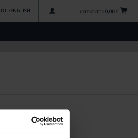
ÑOL
/
0,00 €
0
ELEMENTOS