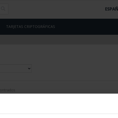
ESPA
TARJETAS CRIPTOGRÁFICAS
contrados