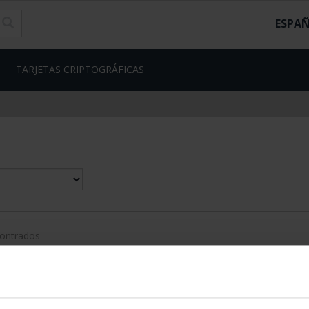
ESPA
TARJETAS CRIPTOGRÁFICAS
contrados