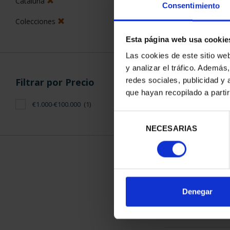
Cataluña
Consentimiento
Colecciones
Esta página web usa cookie
Las cookies de este sitio we
y analizar el tráfico. Ademá
CAPITALES D
Filtrar por Precio
redes sociales, publicidad y
COLECCION 
que hayan recopilado a parti
3.796
€1.000-€100.000
(1)
Selección
NECESARIAS
de
consentimiento
ORDENAR POR:
Denegar