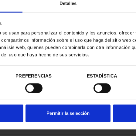
Detalles
s
b se usan para personalizar el contenido y los anuncios, ofrecer
s, compartimos información sobre el uso que haga del sitio web 
E PROVINCIA
 análisis web, quienes pueden combinarla con otra información q
COMPLET...
r del uso que haya hecho de sus servicios.
,00 €
PREFERENCIAS
ESTADÍSTICA
Permitir la selección