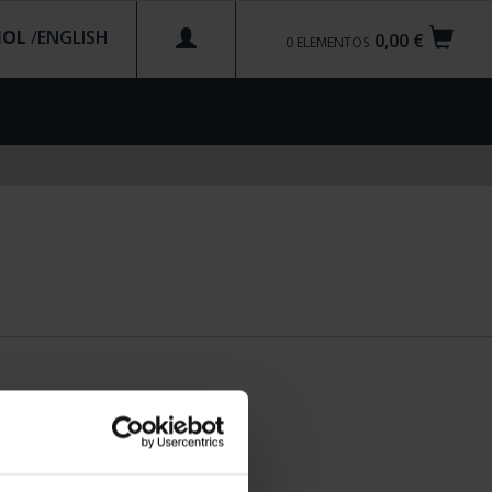
ÑOL
/
0,00 €
0
ELEMENTOS