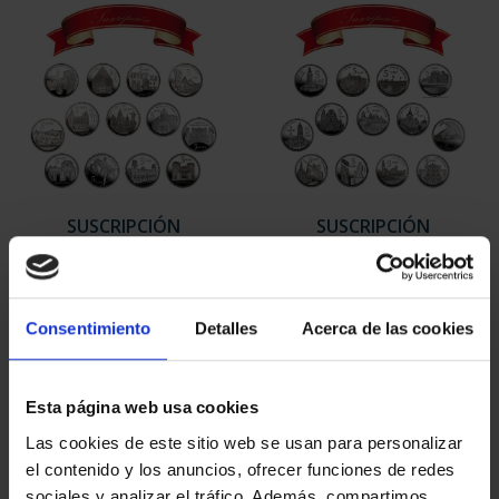
SUSCRIPCIÓN
SUSCRIPCIÓN
CAPITALES DE
CAPITALES DE
PROVINCIA 1
PROVINCIA 2
949,00 €
949,00 €
Consentimiento
Detalles
Acerca de las cookies
Sólo para usuarios
Sólo para usuarios
registrados
registrados
Esta página web usa cookies
Las cookies de este sitio web se usan para personalizar
el contenido y los anuncios, ofrecer funciones de redes
sociales y analizar el tráfico. Además, compartimos