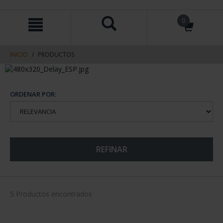
saltar
Saltar
0
al
al
contenido
men
de
navegacin
INICIO
PRODUCTOS
ORDENAR POR:
REFINAR
5 Productos encontrados