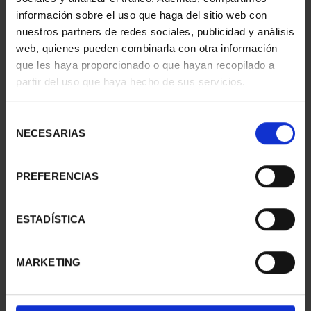
información sobre el uso que haga del sitio web con
nuestros partners de redes sociales, publicidad y análisis
web, quienes pueden combinarla con otra información
que les haya proporcionado o que hayan recopilado a
partir del uso que haya hecho de sus servicios.
SUSCRIPCIÓN
SUSCRIPCIÓN
CAPITALES DE
CAPITALES DE
PROVINCIA 3
PROVINCIA 4
Selección
949,00 €
949,00 €
NECESARIAS
de
consentimiento
Sólo para usuarios
Sólo para usuarios
registrados
registrados
PREFERENCIAS
ESTADÍSTICA
MARKETING