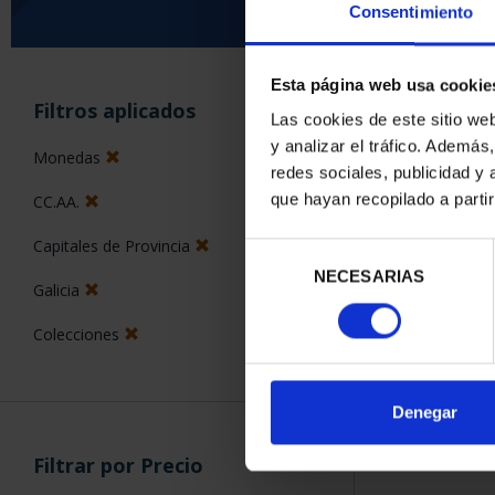
Consentimiento
Esta página web usa cookie
ORDENAR POR:
Filtros aplicados
Las cookies de este sitio we
y analizar el tráfico. Ademá
Monedas
redes sociales, publicidad y
que hayan recopilado a parti
CC.AA.
1 Productos en
Capitales de Provincia
Selección
NECESARIAS
de
Galicia
consentimiento
Colecciones
Denegar
Filtrar por Precio