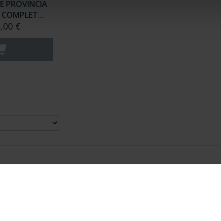
E PROVINCIA
COMPLET...
,00 €
nes Legales
|
|
Ayuda
|