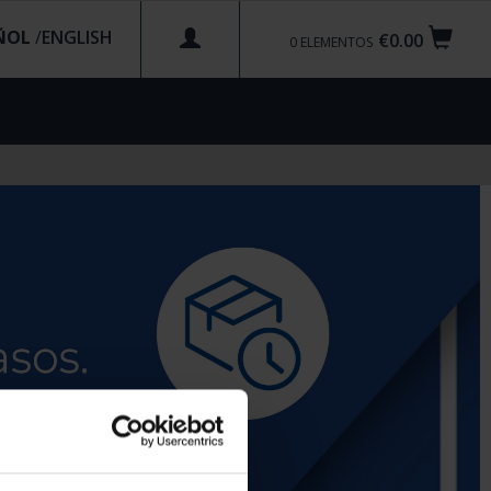
ÑOL
/
€0.00
0
ELEMENTOS