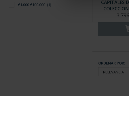
CAPITALES D
€1.000-€100.000
(1)
COLECCION 
3.796
ORDENAR POR:
Información General
Contacto
|
Preguntas Frequentes (FAQs)
|
Aviso Legal
|
Condicio