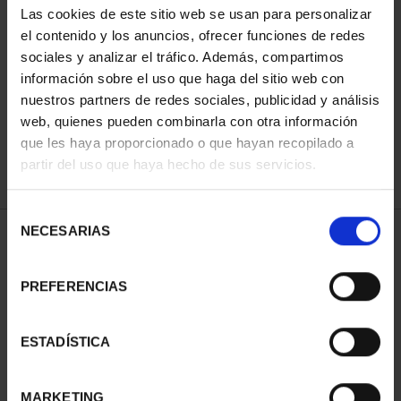
Las cookies de este sitio web se usan para personalizar
el contenido y los anuncios, ofrecer funciones de redes
sociales y analizar el tráfico. Además, compartimos
ORDENAR POR:
información sobre el uso que haga del sitio web con
nuestros partners de redes sociales, publicidad y análisis
web, quienes pueden combinarla con otra información
que les haya proporcionado o que hayan recopilado a
REFINAR
partir del uso que haya hecho de sus servicios.
Selección
NECESARIAS
de
1 Productos encontrados
consentimiento
PREFERENCIAS
ESTADÍSTICA
MARKETING