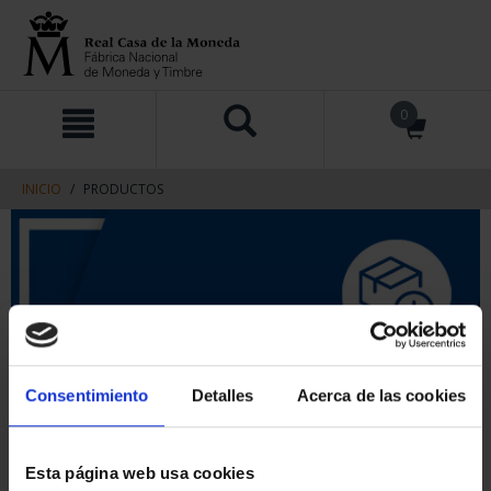
saltar
Saltar
0
al
al
contenido
men
de
navegacin
INICIO
PRODUCTOS
Consentimiento
Detalles
Acerca de las cookies
Esta página web usa cookies