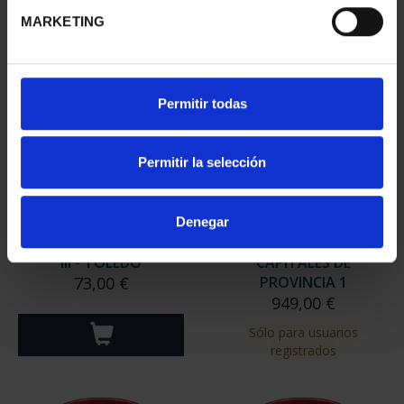
MARKETING
Permitir todas
Permitir la selección
Denegar
CIUDADES PATRIMONIO
SUSCRIPCIÓN
III - TOLEDO
CAPITALES DE
73,00 €
PROVINCIA 1
949,00 €
Sólo para usuarios
registrados