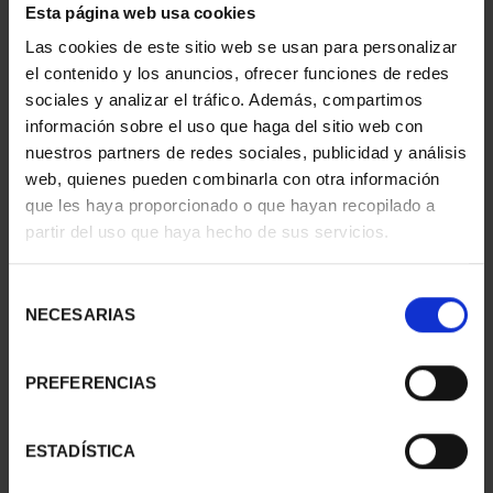
Esta página web usa cookies
- CUENCA
- GUADALAJARA
73,00 €
73,00 €
Las cookies de este sitio web se usan para personalizar
el contenido y los anuncios, ofrecer funciones de redes
sociales y analizar el tráfico. Además, compartimos
información sobre el uso que haga del sitio web con
nuestros partners de redes sociales, publicidad y análisis
web, quienes pueden combinarla con otra información
que les haya proporcionado o que hayan recopilado a
partir del uso que haya hecho de sus servicios.
Selección
NECESARIAS
de
consentimiento
PREFERENCIAS
CAPITALES ESPAÑOLAS
CIUDADES PATRIMONIO
- TOLEDO
II - CUENCA
73,00 €
73,00 €
ESTADÍSTICA