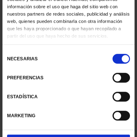
información sobre el uso que haga del sitio web con
nuestros partners de redes sociales, publicidad y análisis
web, quienes pueden combinarla con otra información
SUSCRIPCIÓN
SUSCRIPCIÓN
que les haya proporcionado o que hayan recopilado a
CAPITALES DE
CAPITALES DE
partir del uso que haya hecho de sus servicios.
PROVINCIA 1
PROVINCIA 2
949,00 €
949,00 €
Selección
Sólo para usuarios
Sólo para usuarios
NECESARIAS
de
registrados
registrados
consentimiento
PREFERENCIAS
ESTADÍSTICA
MARKETING