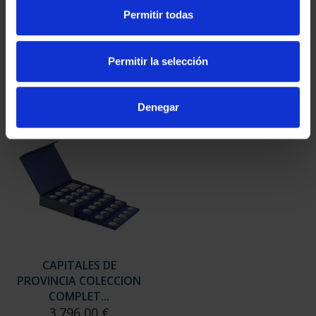
SUSCRIPCIÓN
SUSCRIPCIÓN
Permitir todas
CAPITALES DE
CAPITALES DE
PROVINCIA 3
PROVINCIA 4
949,00 €
949,00 €
Permitir la selección
Sólo para usuarios
Sólo para usuarios
registrados
registrados
Denegar
CAPITALES DE
PROVINCIA COLECCION
COMPLET...
3.796,00 €