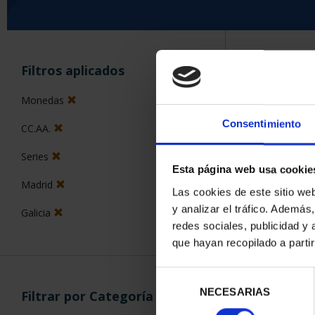
ORDENAR POR:
Filtros aplicados
Monedas
Consentimiento
CC.AA.
5 Productos en
Series
Esta página web usa cookie
Madrid
Las cookies de este sitio we
y analizar el tráfico. Ademá
Galicia
redes sociales, publicidad y
que hayan recopilado a parti
Selección
NECESARIAS
de
Filtrar por Categoría
consentimiento