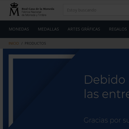
saltar
Saltar
al
al
contenido
men
de
navegacin
MONEDAS
MEDALLAS
ARTES GRÁFICAS
REGALOS
INICIO
PRODUCTOS