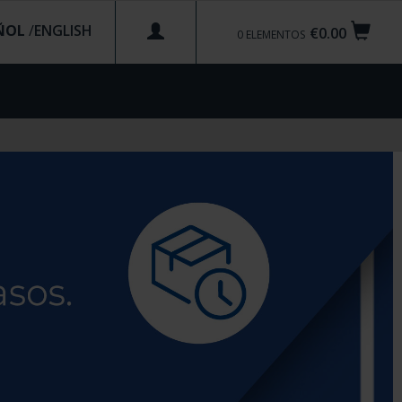
ÑOL
/
€0.00
0
ELEMENTOS