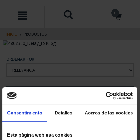
saltar
Saltar
0
al
al
contenido
men
de
navegacin
INICIO
PRODUCTOS
ORDENAR POR:
REFINAR
Consentimiento
Detalles
Acerca de las cookies
1 Productos encontrados
Esta página web usa cookies