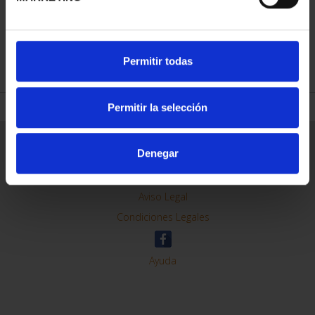
REFINAR
Permitir todas
Permitir la selección
Información General
Denegar
Contacto
Preguntas Frequentes (FAQs)
Aviso Legal
Condiciones Legales
Ayuda