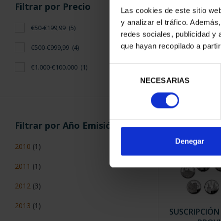
Filtrar por Precio
Las cookies de este sitio we
y analizar el tráfico. Ademá
€50-€199,99
(5)
CAPITALES 
redes sociales, publicidad y
TO
que hayan recopilado a parti
€500-€999,99
(4)
73,
€1.000-€100.000
(1)
Selección
NECESARIAS
de
consentimiento
Filtrar por Año Emisión
Denegar
2010
(1)
2011
(1)
2012
(3)
2013
(1)
SUSCRIPCIÓN