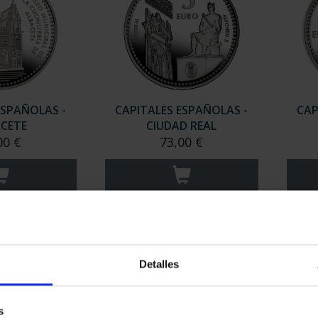
ESPAÑOLAS -
CAPITALES ESPAÑOLAS -
CAP
CETE
CIUDAD REAL
00 €
73,00 €
Detalles
s