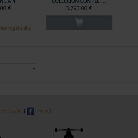
NCIA 4
COLECCION COMPLET...
,00 €
3.796,00 €
rios registrados
nes Legales
|
|
Ayuda
|