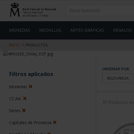
saltar
Saltar
al
al
contenido
men
de
navegacin
MONEDAS
MEDALLAS
ARTES GRÁFICAS
REGALOS
INICIO
PRODUCTOS
ORDENAR POR:
Filtros aplicados
Monedas
CC.AA.
10 Productos e
Series
Capitales de Provincia