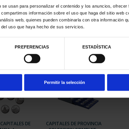
b se usan para personalizar el contenido y los anuncios, ofrecer
s, compartimos información sobre el uso que haga del sitio web 
ESPAÑOLAS -
SUSCRIPCIÓN CAPITALES DE
SUSC
 análisis web, quienes pueden combinarla con otra información q
LEDO
PROVINCIA 1
r del uso que haya hecho de sus servicios.
00 €
949,00 €
PREFERENCIAS
ESTADÍSTICA
Sólo para usuarios registrados
Sólo 
Permitir la selección
 CAPITALES DE
CAPITALES DE PROVINCIA