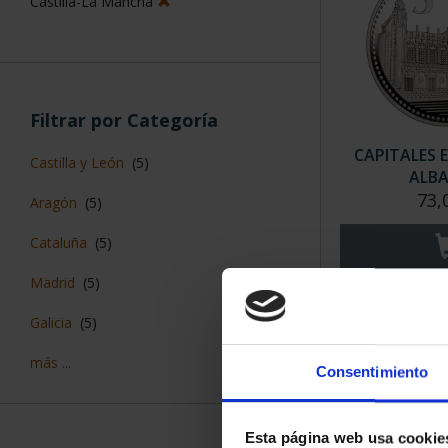
Castilla-La Mancha
Filtrar por Categoría
CAPITALES 
Castilla y León
(5)
ALBA
73,
Aragón
(5)
Cataluña
(5)
Madrid
(5)
Galicia
(5)
más ...
Consentimiento
Esta página web usa cookie