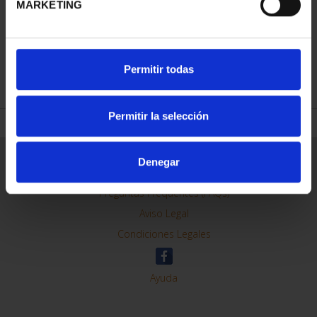
MARKETING
REFINAR
Permitir todas
Permitir la selección
Información General
Denegar
Contacto
Preguntas Frequentes (FAQs)
Aviso Legal
Condiciones Legales
Ayuda