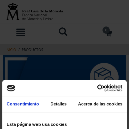
saltar
Saltar
0
al
al
contenido
men
de
navegacin
INICIO
PRODUCTOS
Consentimiento
Detalles
Acerca de las cookies
Esta página web usa cookies