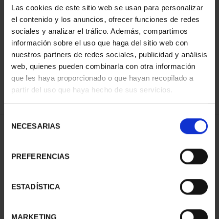
Las cookies de este sitio web se usan para personalizar
el contenido y los anuncios, ofrecer funciones de redes
sociales y analizar el tráfico. Además, compartimos
ORDENAR POR:
información sobre el uso que haga del sitio web con
nuestros partners de redes sociales, publicidad y análisis
web, quienes pueden combinarla con otra información
que les haya proporcionado o que hayan recopilado a
REFINAR
partir del uso que haya hecho de sus servicios.
Selección
NECESARIAS
de
1 Productos encontrados
consentimiento
PREFERENCIAS
ESTADÍSTICA
MARKETING