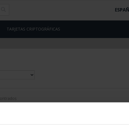
ESPA
TARJETAS CRIPTOGRÁFICAS
contrados