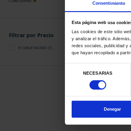
Colecciones
Consentimiento
Esta página web usa cookie
Las cookies de este sitio we
Filtrar por Precio
y analizar el tráfico. Ademá
CAPITALES D
redes sociales, publicidad y
€1.000-€100.000
(1)
COLECCION 
que hayan recopilado a parti
3.796
Selección
NECESARIAS
de
consentimiento
ORDENAR POR:
Denegar