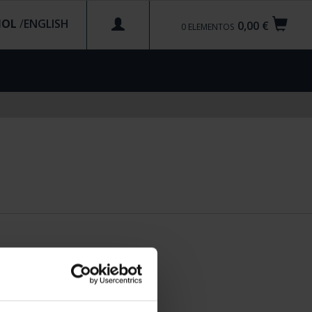
ÑOL
/
0,00 €
0
ELEMENTOS