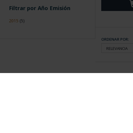
Filtrar por Año Emisión
2015
(5)
ORDENAR POR:
Información General
Contacto
|
Preguntas Frequentes (FAQs)
|
Aviso Legal
|
Condicio