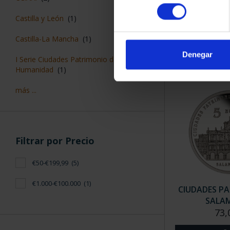
CIUDADES PAT
consentimiento
CUE
Castilla y León
(1)
73,
Castilla-La Mancha
(1)
Denegar
I Serie Ciudades Patrimonio de la
Humanidad
(1)
más ...
Filtrar por Precio
€50-€199,99
(5)
€1.000-€100.000
(1)
CIUDADES PA
SALA
73,