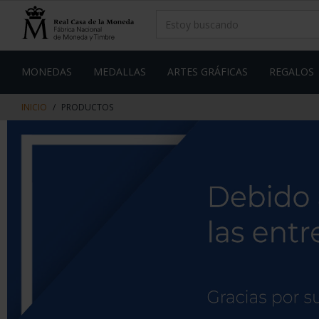
saltar
Saltar
al
al
contenido
men
de
navegacin
MONEDAS
MEDALLAS
ARTES GRÁFICAS
REGALOS
INICIO
PRODUCTOS