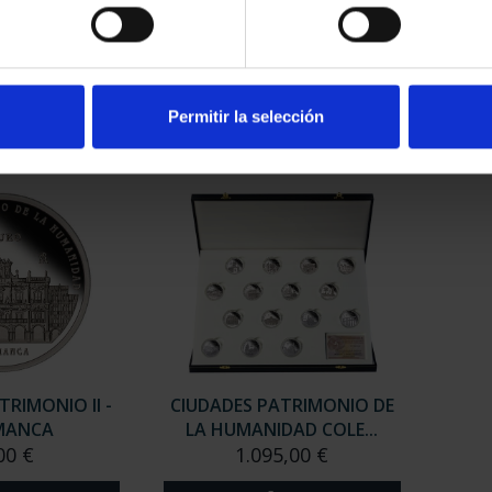
RIMONIO II -
CIUDADES PATRIMONIO II-
CIUD
NCA
IBIZA
00 €
73,00 €
Permitir la selección
TRIMONIO II -
CIUDADES PATRIMONIO DE
MANCA
LA HUMANIDAD COLE...
00 €
1.095,00 €