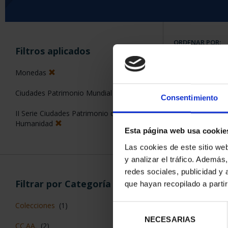
ORDENAR POR:
Filtros aplicados
Monedas
Ciudades Patrimonio Mundial
Consentimiento
6 Productos en
II Serie Ciudades Patrimonio de la
Humanidad
Esta página web usa cookie
Las cookies de este sitio we
y analizar el tráfico. Ademá
redes sociales, publicidad y
Filtrar por Categoría
que hayan recopilado a parti
Colecciones
(1)
Selección
NECESARIAS
de
CC.AA.
(2)