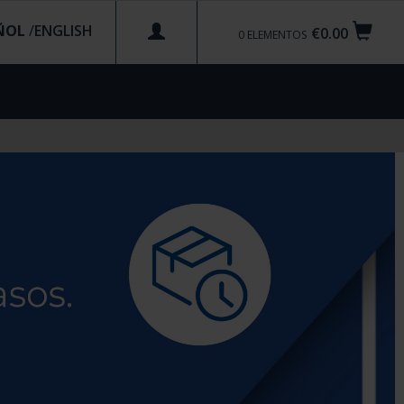
ÑOL
/
€0.00
0
ELEMENTOS