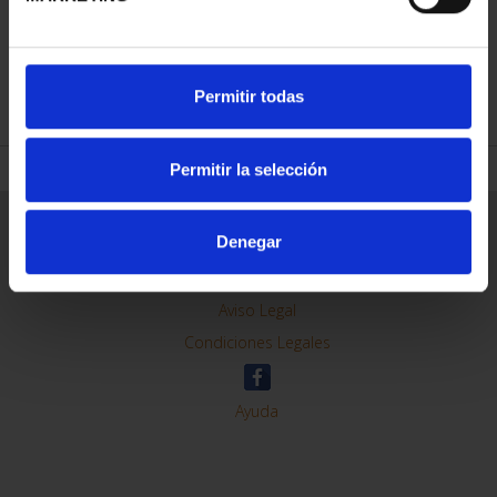
REFINAR
Permitir todas
Permitir la selección
Información General
Denegar
Contacto
Preguntas Frequentes (FAQs)
Aviso Legal
Condiciones Legales
Ayuda