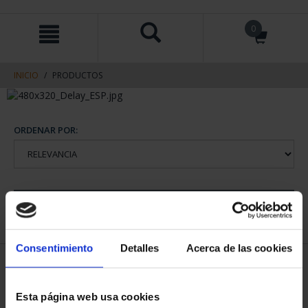
saltar
Saltar
0
al
al
contenido
men
de
navegacin
INICIO
PRODUCTOS
ORDENAR POR:
REFINAR
Consentimiento
Detalles
Acerca de las cookies
2 Productos encontrados
Esta página web usa cookies