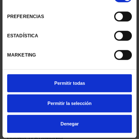
consentimiento
PREFERENCIAS
CIUDADES PATRIMONIO
CIUDADES PATRIMONIO
II - SALAMANCA
III - SEGOVIA
ESTADÍSTICA
73,00 €
73,00 €
MARKETING
Permitir todas
Permitir la selección
Denegar
CIUDADES PATRIMONIO