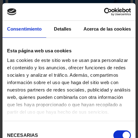
ORDENAR POR:
Consentimiento
Detalles
Acerca de las cookies
Esta página web usa cookies
REFINAR
Las cookies de este sitio web se usan para personalizar
el contenido y los anuncios, ofrecer funciones de redes
sociales y analizar el tráfico. Además, compartimos
3 Productos encontrados
información sobre el uso que haga del sitio web con
nuestros partners de redes sociales, publicidad y análisis
web, quienes pueden combinarla con otra información
que les haya proporcionado o que hayan recopilado a
partir del uso que haya hecho de sus servicios.
Selección
NECESARIAS
de