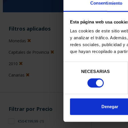
Consentimiento
Esta página web usa cookie
ORDENAR POR:
Filtros aplicados
Las cookies de este sitio we
y analizar el tráfico. Ademá
Monedas
redes sociales, publicidad y
que hayan recopilado a parti
Capitales de Provincia
1 Productos en
2010
Selección
NECESARIAS
de
Canarias
consentimiento
Denegar
Filtrar por Precio
€50-€199,99
(1)