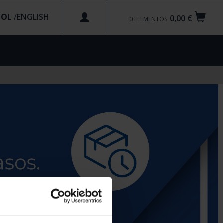
ÑOL
/
0,00 €
0
ELEMENTOS