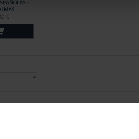
ESPAÑOLAS -
ALMAS
00 €
nes Legales
|
|
Ayuda
|