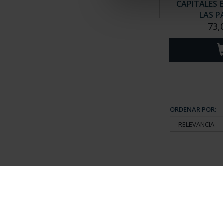
CAPITALES 
LAS P
73,
ORDENAR POR:
Información General
Contacto
|
Preguntas Frequentes (FAQs)
|
Aviso Legal
|
Condicio