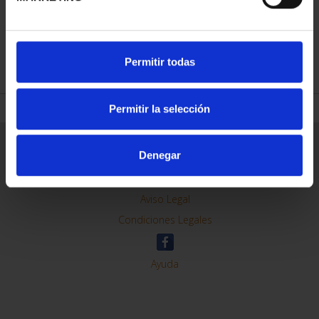
REFINAR
Permitir todas
Permitir la selección
Información General
Denegar
Contacto
Preguntas Frequentes (FAQs)
Aviso Legal
Condiciones Legales
Ayuda