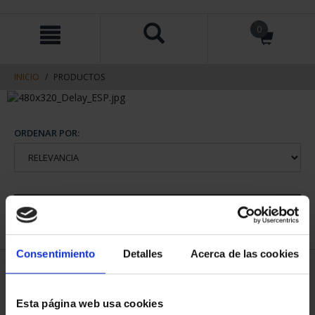
saltar
Saltar
0
al
al
contenido
men
de
navegacin
INICIO
PRODUCTOS
ORDENAR POR:
REFINAR
Consentimiento
Detalles
Acerca de las cookies
1 Productos encontrados
Esta página web usa cookies