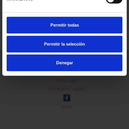
REFINAR
Permitir todas
Permitir la selección
Información General
Denegar
Contacto
Preguntas Frequentes (FAQs)
Aviso Legal
Condiciones Legales
Ayuda