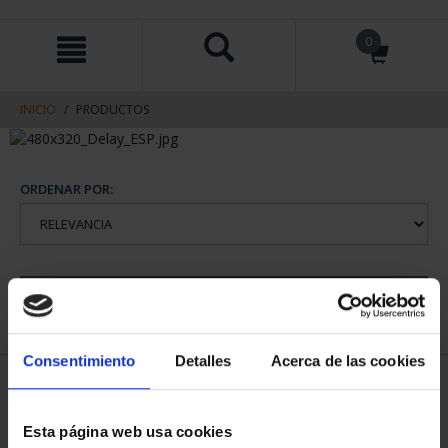
saltar
Saltar
0
al
al
contenido
men
de
navegacin
INICIO
PRODUCTOS
ORDENAR POR:
REFINAR
Consentimiento
Detalles
Acerca de las cookies
1 Productos encontrados
Esta página web usa cookies