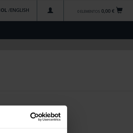
ÑOL
/
0,00 €
0
ELEMENTOS