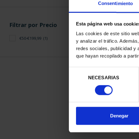
Consentimiento
Filtrar por Precio
Esta página web usa cookie
Las cookies de este sitio we
€50-€199,99
(1)
y analizar el tráfico. Ademá
CAPITALES 
redes sociales, publicidad y
CIUDA
que hayan recopilado a parti
73,
Selección
NECESARIAS
de
consentimiento
ORDENAR POR:
Denegar