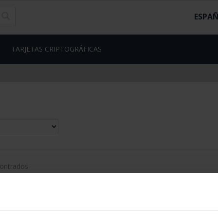
ESPA
TARJETAS CRIPTOGRÁFICAS
contrados