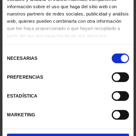
información sobre el uso que haga del sitio web con
nuestros partners de redes sociales, publicidad y análisis
web, quienes pueden combinarla con otra información
SUSCRIPCIÓN
SUSCRIPCIÓN
que les haya proporcionado o que hayan recopilado a
CAPITALES DE
CAPITALES DE
partir del uso que haya hecho de sus servicios.
PROVINCIA 1
PROVINCIA 2
949,00 €
949,00 €
Selección
Sólo para usuarios
Sólo para usuarios
NECESARIAS
de
registrados
registrados
consentimiento
PREFERENCIAS
ESTADÍSTICA
MARKETING