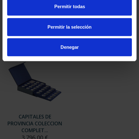
SUSCRIPCIÓN
SUSCRIPCIÓN
Permitir todas
CAPITALES DE
CAPITALES DE
PROVINCIA 3
PROVINCIA 4
949,00 €
949,00 €
Permitir la selección
Sólo para usuarios
Sólo para usuarios
registrados
registrados
Denegar
CAPITALES DE
PROVINCIA COLECCION
COMPLET...
3.796,00 €