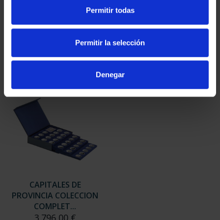
SUSCRIPCIÓN
SUSCRIPCIÓN
Permitir todas
CAPITALES DE
CAPITALES DE
PROVINCIA 3
PROVINCIA 4
949,00 €
949,00 €
Permitir la selección
Sólo para usuarios
Sólo para usuarios
registrados
registrados
Denegar
CAPITALES DE
PROVINCIA COLECCION
COMPLET...
3.796,00 €