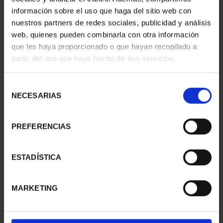
información sobre el uso que haga del sitio web con
nuestros partners de redes sociales, publicidad y análisis
web, quienes pueden combinarla con otra información
SUSCRIPCIÓN
SUSCRIPCIÓN
que les haya proporcionado o que hayan recopilado a
CAPITALES DE
CAPITALES DE
partir del uso que haya hecho de sus servicios.
PROVINCIA 1
PROVINCIA 2
949,00 €
949,00 €
Selección
Sólo para usuarios
Sólo para usuarios
NECESARIAS
de
registrados
registrados
consentimiento
PREFERENCIAS
ESTADÍSTICA
MARKETING