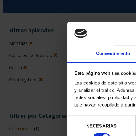
ORDENAR POR:
Filtros aplicados
Monedas
Consentimiento
Capitales de Provincia
5 Productos en
Galicia
Esta página web usa cookie
Castilla y León
Las cookies de este sitio we
y analizar el tráfico. Ademá
redes sociales, publicidad y
que hayan recopilado a parti
Filtrar por Categoría
Selección
NECESARIAS
de
Colecciones
(1)
consentimiento