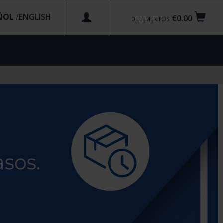
ÑOL
/
€0.00
0
ELEMENTOS