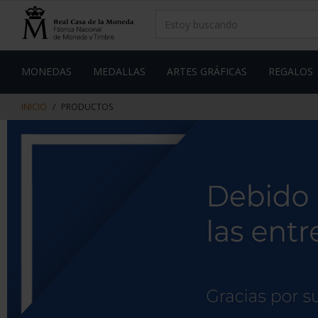
saltar
Saltar
al
al
contenido
men
de
navegacin
MONEDAS
MEDALLAS
ARTES GRÁFICAS
REGALOS
INICIO
PRODUCTOS