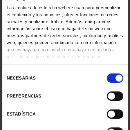
Las cookies de este sitio web se usan para personalizar
el contenido y los anuncios, ofrecer funciones de redes
ORDENAR POR:
sociales y analizar el tráfico. Además, compartimos
información sobre el uso que haga del sitio web con
nuestros partners de redes sociales, publicidad y análisis
web, quienes pueden combinarla con otra información
que les haya proporcionado o que hayan recopilado a
REFINAR
partir del uso que haya hecho de sus servicios.
Selección
1 Productos encontrados
NECESARIAS
de
consentimiento
PREFERENCIAS
ESTADÍSTICA