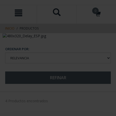
saltar
Saltar
0
al
al
contenido
men
de
navegacin
INICIO
PRODUCTOS
ORDENAR POR:
REFINAR
4 Productos encontrados