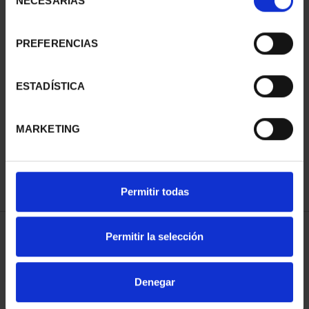
NECESARIAS
de
consentimiento
PREFERENCIAS
SUSCRIPCIÓN
SUSCRIPCIÓN
ESTADÍSTICA
CAPITALES DE
CAPITALES DE
PROVINCIA 3
PROVINCIA 4
MARKETING
949,00 €
949,00 €
Sólo para usuarios
Sólo para usuarios
registrados
registrados
Permitir todas
Permitir la selección
ORDENAR POR:
Denegar