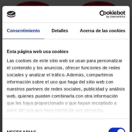
Consentimiento
Detalles
Acerca de las cookies
Esta página web usa cookies
SUSCRIPCIÓN
SUSCRIPCIÓN
Las cookies de este sitio web se usan para personalizar
CAPITALES DE
CAPITALES DE
el contenido y los anuncios, ofrecer funciones de redes
PROVINCIA 1
PROVINCIA 2
sociales y analizar el tráfico. Además, compartimos
949,00 €
949,00 €
información sobre el uso que haga del sitio web con
nuestros partners de redes sociales, publicidad y análisis
Sólo para usuarios
Sólo para usuarios
registrados
registrados
web, quienes pueden combinarla con otra información
que les haya proporcionado o que hayan recopilado a
partir del uso que haya hecho de sus servicios.
Selección