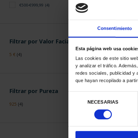
€500-€999,99
(4)
SUSCRIPCIÓN
LA AV
338
Consentimiento
Sólo para usua
Filtrar por Valor Facial
Esta página web usa cookie
5 €
(4)
Las cookies de este sitio we
y analizar el tráfico. Ademá
ORDENAR POR:
redes sociales, publicidad y
que hayan recopilado a parti
Filtrar por Pureza
Selección
NECESARIAS
de
925
(4)
consentimiento