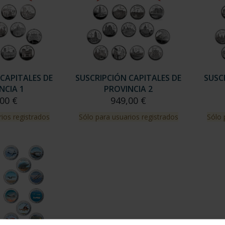
CAPITALES DE
SUSCRIPCIÓN CAPITALES DE
SUSC
NCIA 1
PROVINCIA 2
00 €
949,00 €
ios registrados
Sólo para usuarios registrados
Sólo 