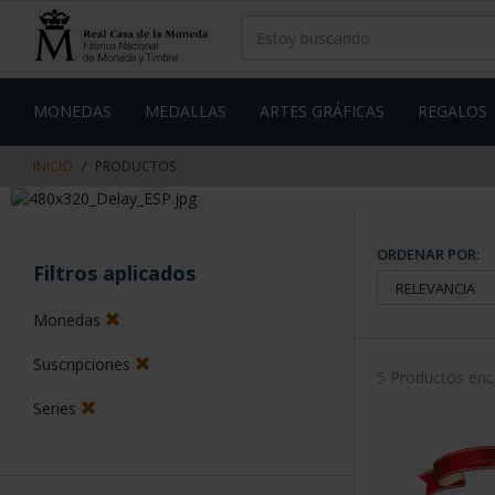
saltar
Saltar
al
al
contenido
men
de
navegacin
MONEDAS
MEDALLAS
ARTES GRÁFICAS
REGALOS
INICIO
PRODUCTOS
ORDENAR POR:
Filtros aplicados
Monedas
Suscripciones
5 Productos en
Series