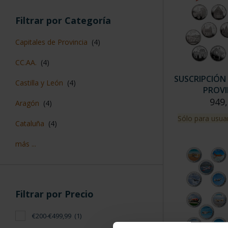
Filtrar por Categoría
Capitales de Provincia
(4)
CC.AA.
(4)
SUSCRIPCIÓN 
Castilla y León
(4)
PROVI
949,
Aragón
(4)
Sólo para usuar
Cataluña
(4)
más ...
Filtrar por Precio
€200-€499,99
(1)