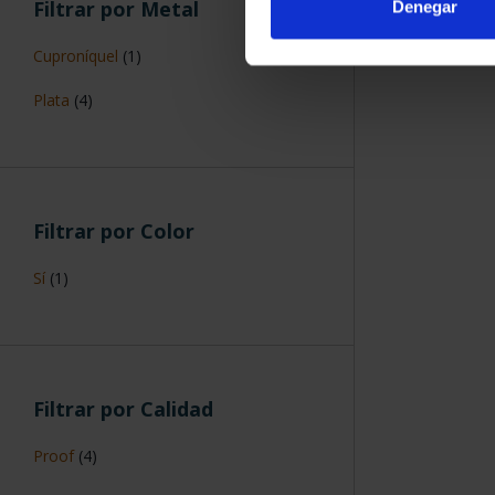
Filtrar por Metal
Denegar
Cuproníquel
(1)
Plata
(4)
Filtrar por Color
Sí
(1)
Filtrar por Calidad
Proof
(4)