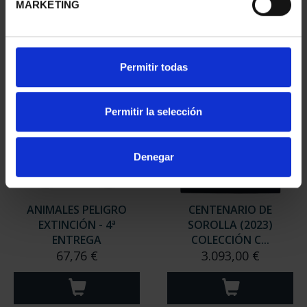
MARKETING
Permitir todas
Permitir la selección
Denegar
ANIMALES PELIGRO
CENTENARIO DE
EXTINCIÓN - 4ª
SOROLLA (2023)
ENTREGA
COLECCIÓN C...
67,76 €
3.093,00 €