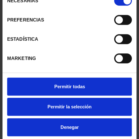
NECESARIAS
de
consentimiento
PREFERENCIAS
BICENTENARIO PRADO
BICENTENARIO PRADO
2 ESCUDOS PASITELES
2 ESCUDOS LEONE
1.245,00 €
LEONI
ESTADÍSTICA
1.245,00 €
MARKETING
Permitir todas
Permitir la selección
Denegar