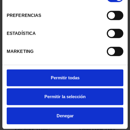
consentimiento
PREFERENCIAS
250 ANIV. EEUU -
250 ANIV. EEUU -
COLECCIÓN COMPLETA
CINCUENTÍN
ESTADÍSTICA
4.060,00 €
610,00 €
MARKETING
Permitir todas
Permitir la selección
Denegar
250 ANIV. EEUU -
CAMPEONES DEL