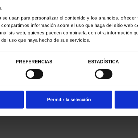
EUU - ÁGUILA
250 ANIV. EEUU -
s
 REALES
COLECCIÓN COMPLETA
00 €
4.060,00 €
b se usan para personalizar el contenido y los anuncios, ofrecer
s, compartimos información sobre el uso que haga del sitio web 
 análisis web, quienes pueden combinarla con otra información q
r del uso que haya hecho de sus servicios.
PREFERENCIAS
ESTADÍSTICA
Permitir la selección