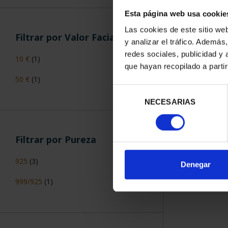
250 ANIV. E
Colecciones
(2)
Esta página web usa cookie
CALVA 8
140,
Las cookies de este sitio we
y analizar el tráfico. Ademá
redes sociales, publicidad y
que hayan recopilado a parti
Filtrar por Precio
€50-€199,99
(1)
Selección
NECESARIAS
de
€500-€999,99
(1)
ORDENAR POR:
consentimiento
€1.000-€100.000
(2)
Denegar
Filtrar por Valor Facial
10 €
(1)