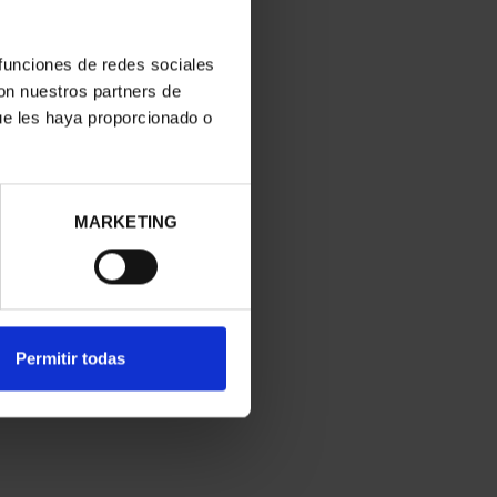
250 ANIV. EEUU -
250 ANIV. EEUU -
CINCUENTÍN
COLECCIÓN DE PLATA
610,00 €
1.730,00 €
 funciones de redes sociales
con nuestros partners de
ue les haya proporcionado o
MARKETING
Permitir todas