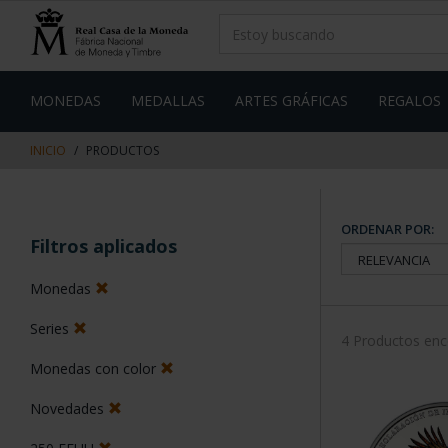
saltar
Saltar
al
al
contenido
men
de
navegacin
MONEDAS
MEDALLAS
ARTES GRÁFICAS
REGALOS
INICIO
PRODUCTOS