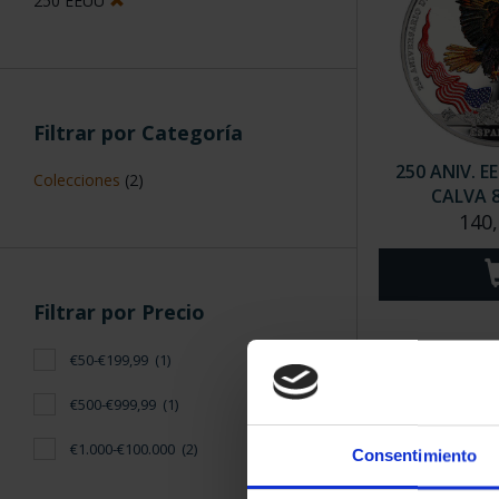
ORDENAR POR:
Filtros aplicados
Monedas
Series
4 Productos en
Monedas con color
Novedades
250 EEUU
Consentimiento
Filtrar por Categoría