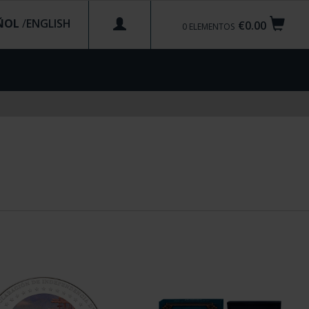
ÑOL
/
€0.00
0
ELEMENTOS