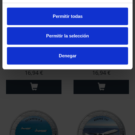
Permitir todas
Permitir la selección
Denegar
Hª AVIACIÓN - DORNIER
Hª AVIACIÓN - NORTH
WAL "PLUS ULTRA"
AMERICAN F-86 F
16,94 €
16,94 €