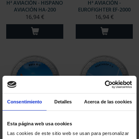
Hª AVIACIÓN - HISPANO
Hª AVIACIÓN -
AVIACIÓN HA-200
EUROFIGHTER EF-2000
16,94 €
16,94 €
Consentimiento
Detalles
Acerca de las cookies
Hª AVIACIÓN - BELL X-1
Hª AVIACIÓN -
16,94 €
NORTHROP F-5
Esta página web usa cookies
16,94 €
Las cookies de este sitio web se usan para personalizar