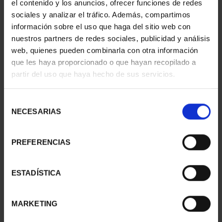
el contenido y los anuncios, ofrecer funciones de redes
sociales y analizar el tráfico. Además, compartimos
información sobre el uso que haga del sitio web con
nuestros partners de redes sociales, publicidad y análisis
web, quienes pueden combinarla con otra información
que les haya proporcionado o que hayan recopilado a
partir del uso que haya hecho de sus servicios.
Selección
NECESARIAS
de
consentimiento
Hª AVIACIÓN - DIRIGIBLE
Hª AVIACIÓN - BAC
PREFERENCIAS
GRAF ZEPPELIN
CONCORDE
16,94 €
16,94 €
ESTADÍSTICA
MARKETING