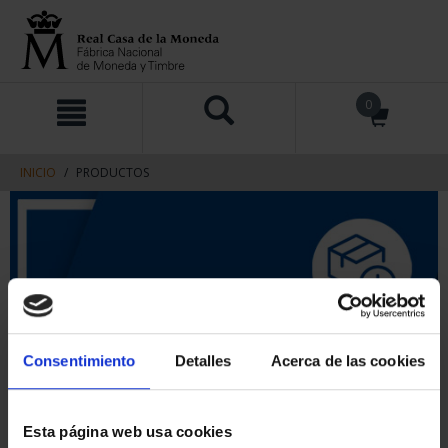
saltar
Saltar
0
al
al
contenido
men
de
navegacin
INICIO
PRODUCTOS
Consentimiento
Detalles
Acerca de las cookies
Esta página web usa cookies