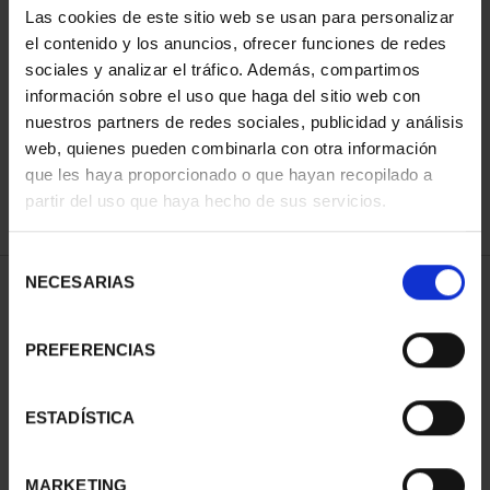
Las cookies de este sitio web se usan para personalizar
el contenido y los anuncios, ofrecer funciones de redes
sociales y analizar el tráfico. Además, compartimos
ORDENAR POR:
información sobre el uso que haga del sitio web con
nuestros partners de redes sociales, publicidad y análisis
web, quienes pueden combinarla con otra información
que les haya proporcionado o que hayan recopilado a
REFINAR
partir del uso que haya hecho de sus servicios.
Selección
NECESARIAS
de
2 Productos encontrados
consentimiento
PREFERENCIAS
ESTADÍSTICA
MARKETING