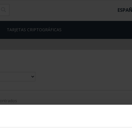
ESPA
TARJETAS CRIPTOGRÁFICAS
contrados