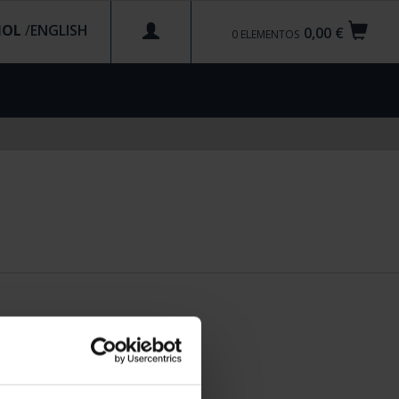
ÑOL
/
0,00 €
0
ELEMENTOS