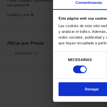
I Serie Ciudades Patrimonio de la
Consentimiento
Humanidad
Castilla y León
Esta página web usa cookie
Las cookies de este sitio we
y analizar el tráfico. Ademá
CIUDADES P
redes sociales, publicidad y
ÁV
Filtrar por Precio
que hayan recopilado a parti
73,
€50-€199,99
(1)
Selección
NECESARIAS
de
consentimiento
ORDENAR POR:
Denegar