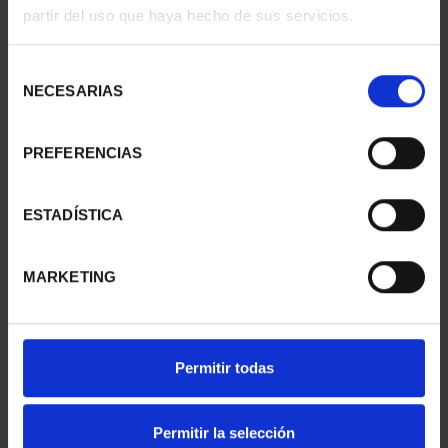
partir del uso que haya hecho de sus servicios.
Selección
NECESARIAS
de
consentimiento
PREFERENCIAS
CAPITALES ESPAÑOLAS
CAPITALES ESPAÑOLAS
- PONTEVEDRA
- HUELVA
ESTADÍSTICA
73,00 €
73,00 €
MARKETING
Permitir todas
Permitir la selección