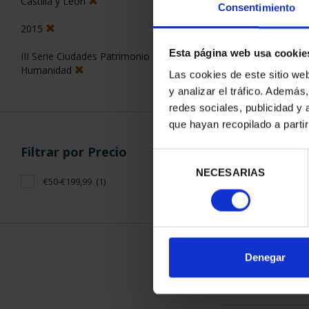
Castilla y León
Consentimiento
2015
Esta página web usa cookie
III Serie Ciudades Patrimonio de la
Humanidad
Las cookies de este sitio we
y analizar el tráfico. Ademá
CIUDADES PAT
redes sociales, publicidad y
SEG
que hayan recopilado a parti
73,
Filtrar por Precio
Selección
NECESARIAS
de
€50-€199,99
(1)
consentimiento
ORDENAR POR:
Denegar