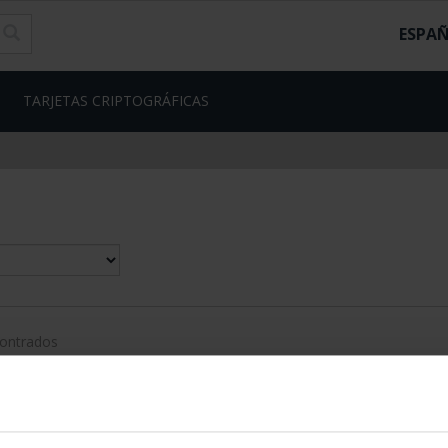
ESPA
TARJETAS CRIPTOGRÁFICAS
contrados