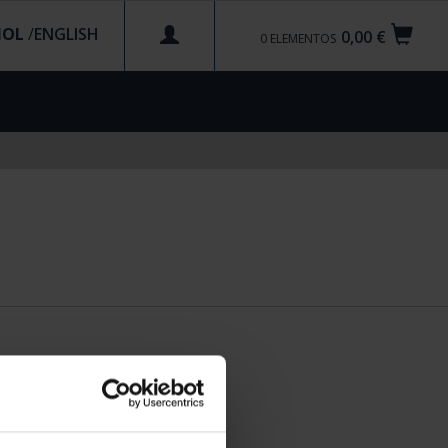
ÑOL
/
0,00 €
0
ELEMENTOS