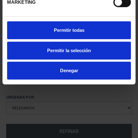
MARKETING
PATRIMONIO
PATRIMONIO
Permitir todas
NACIONAL I - EL
NACIONAL II - PALACIO
ESCORIAL
REAL DE...
73,00 €
73,00 €
Permitir la selección
Denegar
ORDENAR POR:
REFINAR