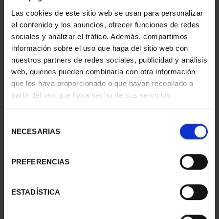
Las cookies de este sitio web se usan para personalizar
el contenido y los anuncios, ofrecer funciones de redes
ORDENAR POR:
sociales y analizar el tráfico. Además, compartimos
información sobre el uso que haga del sitio web con
nuestros partners de redes sociales, publicidad y análisis
web, quienes pueden combinarla con otra información
que les haya proporcionado o que hayan recopilado a
REFINAR
partir del uso que haya hecho de sus servicios.
Selección
2 Productos encontrados
NECESARIAS
de
consentimiento
PREFERENCIAS
ESTADÍSTICA