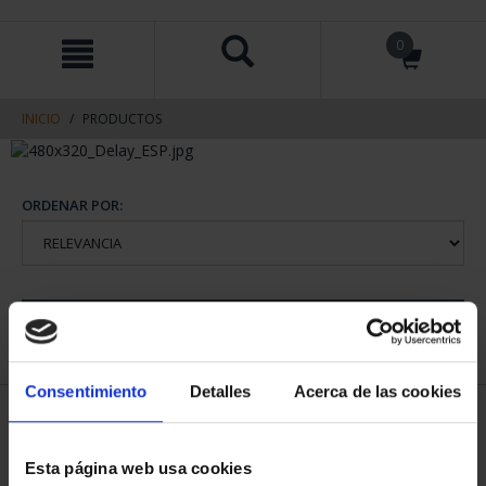
saltar
Saltar
0
al
al
contenido
men
de
navegacin
INICIO
PRODUCTOS
ORDENAR POR:
REFINAR
Consentimiento
Detalles
Acerca de las cookies
1 Productos encontrados
Esta página web usa cookies