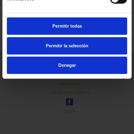
REFINAR
Permitir todas
Permitir la selección
Información General
Denegar
Contacto
Preguntas Frequentes (FAQs)
Aviso Legal
Condiciones Legales
Ayuda