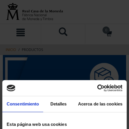
saltar
Saltar
0
al
al
contenido
men
de
navegacin
INICIO
PRODUCTOS
Consentimiento
Detalles
Acerca de las cookies
Esta página web usa cookies