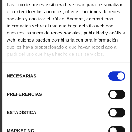
Las cookies de este sitio web se usan para personalizar
el contenido y los anuncios, ofrecer funciones de redes
sociales y analizar el tráfico. Además, compartimos
ORDENAR POR:
información sobre el uso que haga del sitio web con
nuestros partners de redes sociales, publicidad y análisis
web, quienes pueden combinarla con otra información
que les haya proporcionado o que hayan recopilado a
REFINAR
partir del uso que haya hecho de sus servicios.
Selección
NECESARIAS
de
1 Productos encontrados
consentimiento
PREFERENCIAS
ESTADÍSTICA
MARKETING