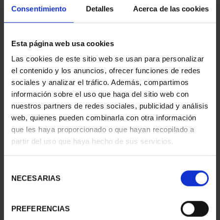
Consentimiento
Detalles
Acerca de las cookies
Esta página web usa cookies
CIUDADES PATRIMONIO
CIUDADES PATRIMONIO
Las cookies de este sitio web se usan para personalizar
III - SEGOVIA
III - UBEDA
el contenido y los anuncios, ofrecer funciones de redes
73,00 €
73,00 €
sociales y analizar el tráfico. Además, compartimos
información sobre el uso que haga del sitio web con
nuestros partners de redes sociales, publicidad y análisis
web, quienes pueden combinarla con otra información
que les haya proporcionado o que hayan recopilado a
partir del uso que haya hecho de sus servicios.
Selección
NECESARIAS
de
consentimiento
PREFERENCIAS