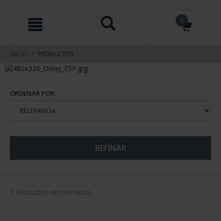
saltar
Saltar
0
al
al
contenido
men
de
navegacin
INICIO
PRODUCTOS
ORDENAR POR:
REFINAR
7 Productos encontrados