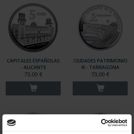
CAPITALES ESPAÑOLAS
CIUDADES PATRIMONIO
- ALICANTE
III - TARRAGONA
73,00 €
73,00 €