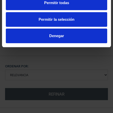
Permitir todas
CIUDADES PATRIMONIO
CIUDADES PATRIMONIO
II - SALAMANCA
DE LA HUMANIDAD
73,00 €
COLE...
Permitir la selección
1.095,00 €
Denegar
ORDENAR POR:
REFINAR