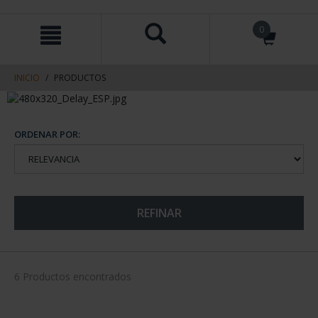
saltar
Saltar
0
al
al
contenido
men
de
navegacin
INICIO
PRODUCTOS
ORDENAR POR:
REFINAR
6 Productos encontrados