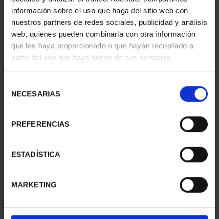
información sobre el uso que haga del sitio web con
nuestros partners de redes sociales, publicidad y análisis
web, quienes pueden combinarla con otra información
SUSCRIPCIÓN
SUSCRIPCIÓN
que les haya proporcionado o que hayan recopilado a
CAPITALES DE
CAPITALES DE
partir del uso que haya hecho de sus servicios.
PROVINCIA 1
PROVINCIA 2
949,00 €
949,00 €
Selección
Sólo para usuarios
Sólo para usuarios
NECESARIAS
de
registrados
registrados
consentimiento
PREFERENCIAS
ESTADÍSTICA
MARKETING