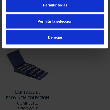
SUSCRIPCIÓN
SUSCRIPCIÓN
Permitir todas
CAPITALES DE
CAPITALES DE
PROVINCIA 3
PROVINCIA 4
949,00 €
949,00 €
Permitir la selección
Sólo para usuarios
Sólo para usuarios
registrados
registrados
Denegar
CAPITALES DE
PROVINCIA COLECCION
COMPLET...
3.796,00 €